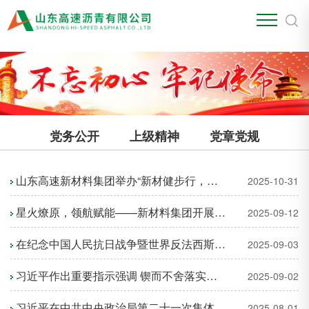
星空体育·星空官方网站
党务公开
上级精神
党章党规
山东高速新材料集团举办“新材健步行，同心启新程”职工健步行活动
2025-10-31
星火燎原，领航赋能——新材料集团开展第三期内训师授课活动
2025-09-12
在纪念中国人民抗日战争暨世界反法西斯战争胜利80周年大会上的讲话
2025-09-03
习近平作出重要指示强调 锲而不舍落实中央八项规定精神 推进作风建设常态化长效化
2025-09-02
习近平在中共中央政治局第二十一次集体学习时强调 坚持从抓作风入手推进全面从严治党 把新时代党的自我革命要求进一步落实到位
2025-08-01