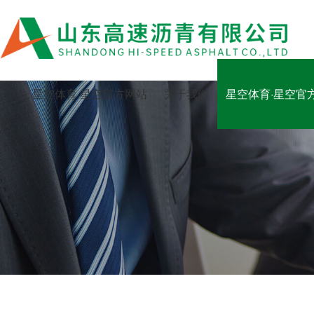
星空体育·星空官方网站
星空体育·星空官方网站
关于我们
星空体育·星空官方