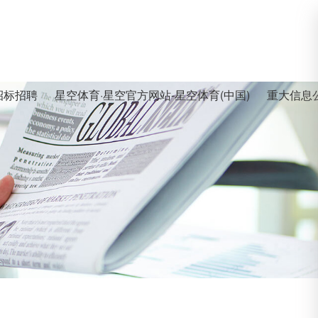
招标招聘
星空体育·星空官方网站-星空体育(中国)
重大信息