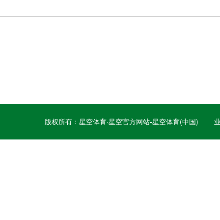
版权所有：
星空体育·星空官方网站-星空体育(中国)
业务